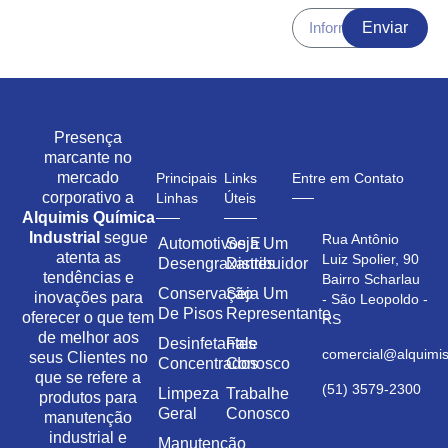
Enviar
Presença
marcante no
mercado
Principais
Links
Entre em Contato
corporativo a
Linhas
Úteis
Alquimis Química
Industrial
segue
Rua Antônio
Automotivos E
Seja Um
atenta as
Luiz Spolier, 90
Desengraxantes
Distribuidor
tendências e
Bairro Scharlau
Conservação
Seja Um
inovações para
- São Leopoldo -
De Pisos
Representante
oferecer o que tem
RS
de melhor aos
Desinfetantes
Fale
comercial@alquimis
seus Clientes no
Concentrados
Conosco
que se refere a
(51) 3579-2300
Limpeza
Trabalhe
produtos para
Geral
Conosco
manutenção
industrial e
Manutenção