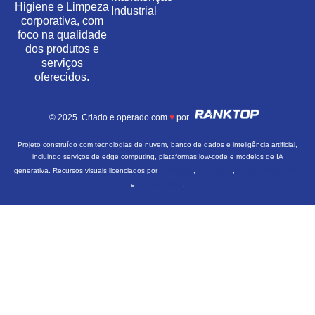
Higiene e Limpeza
Industrial
corporativa, com
foco na qualidade
dos produtos e
serviços
oferecidos.
© 2025. Criado e operado com
♥
por
.
Projeto construído com tecnologias de nuvem, banco de dados e inteligência artificial,
incluindo serviços de edge computing, plataformas low-code e modelos de IA
Freepik
Flaticon
FontAwesome
generativa. Recursos visuais licenciados por
,
,
LottieFiles
e
.