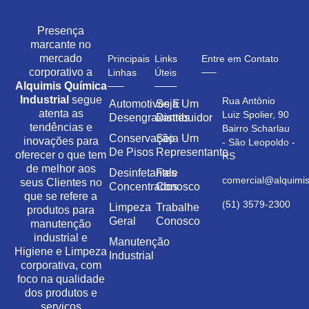
Presença
marcante no
mercado
Principais
Links
Entre em Contato
corporativo a
Linhas
Úteis
Alquimis Química
Industrial
segue
Rua Antônio
Automotivos E
Seja Um
atenta as
Luiz Spolier, 90
Desengraxantes
Distribuidor
tendências e
Bairro Scharlau
Conservação
Seja Um
inovações para
- São Leopoldo -
De Pisos
Representante
oferecer o que tem
RS
de melhor aos
Desinfetantes
Fale
comercial@alquimis
seus Clientes no
Concentrados
Conosco
que se refere a
(51) 3579-2300
Limpeza
Trabalhe
produtos para
Geral
Conosco
manutenção
industrial e
Manutenção
Higiene e Limpeza
Industrial
corporativa, com
foco na qualidade
dos produtos e
serviços