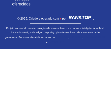
oferecidos.
© 2025. Criado e operado com
♥
por
.
Projeto construído com tecnologias de nuvem, banco de dados e inteligência artificial,
incluindo serviços de edge computing, plataformas low-code e modelos de IA
Freepik
Flaticon
FontAwesome
generativa. Recursos visuais licenciados por
,
,
LottieFiles
e
.