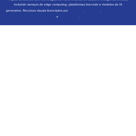
incluindo serviços de edge computing, plataformas low-code e modelos de IA
Freepik
Flaticon
FontAwesome
generativa. Recursos visuais licenciados por
,
,
LottieFiles
e
.