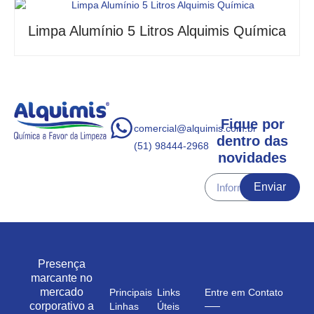
Limpa Alumínio 5 Litros Alquimis Química
Fique por
comercial@alquimis.com.br
dentro das
(51) 98444-2968
novidades
Enviar
Presença
marcante no
mercado
Principais
Links
Entre em Contato
corporativo a
Linhas
Úteis