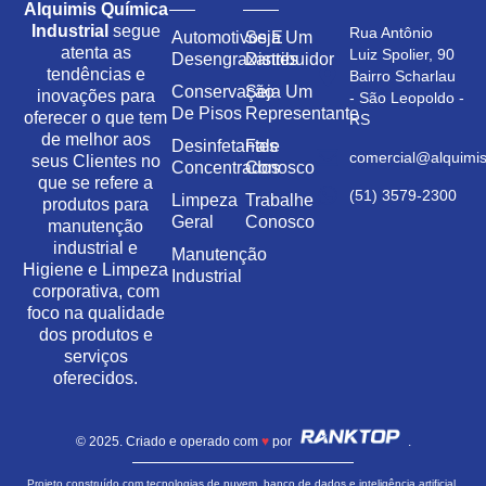
Alquimis Química
Industrial
segue
Rua Antônio
Automotivos E
Seja Um
atenta as
Luiz Spolier, 90
Desengraxantes
Distribuidor
tendências e
Bairro Scharlau
Conservação
Seja Um
inovações para
- São Leopoldo -
De Pisos
Representante
oferecer o que tem
RS
de melhor aos
Desinfetantes
Fale
comercial@alquimis
seus Clientes no
Concentrados
Conosco
que se refere a
(51) 3579-2300
Limpeza
Trabalhe
produtos para
Geral
Conosco
manutenção
industrial e
Manutenção
Higiene e Limpeza
Industrial
corporativa, com
foco na qualidade
dos produtos e
serviços
oferecidos.
© 2025. Criado e operado com
♥
por
.
Projeto construído com tecnologias de nuvem, banco de dados e inteligência artificial,