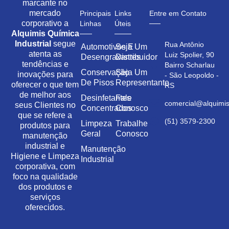
marcante no
mercado
Principais
Links
Entre em Contato
corporativo a
Linhas
Úteis
Alquimis Química
Industrial
segue
Rua Antônio
Automotivos E
Seja Um
atenta as
Luiz Spolier, 90
Desengraxantes
Distribuidor
tendências e
Bairro Scharlau
Conservação
Seja Um
inovações para
- São Leopoldo -
De Pisos
Representante
oferecer o que tem
RS
de melhor aos
Desinfetantes
Fale
comercial@alquimis
seus Clientes no
Concentrados
Conosco
que se refere a
(51) 3579-2300
Limpeza
Trabalhe
produtos para
Geral
Conosco
manutenção
industrial e
Manutenção
Higiene e Limpeza
Industrial
corporativa, com
foco na qualidade
dos produtos e
serviços
oferecidos.