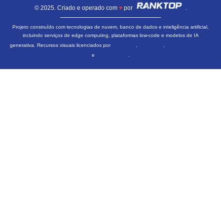
© 2025. Criado e operado com
♥
por
.
Projeto construído com tecnologias de nuvem, banco de dados e inteligência artificial,
incluindo serviços de edge computing, plataformas low-code e modelos de IA
Freepik
Flaticon
FontAwesome
generativa. Recursos visuais licenciados por
,
,
LottieFiles
e
.