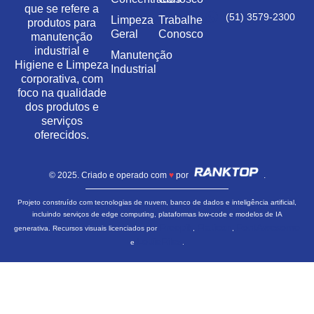
que se refere a
(51) 3579-2300
Limpeza
Trabalhe
produtos para
Geral
Conosco
manutenção
industrial e
Manutenção
Higiene e Limpeza
Industrial
corporativa, com
foco na qualidade
dos produtos e
serviços
oferecidos.
© 2025. Criado e operado com
♥
por
.
Projeto construído com tecnologias de nuvem, banco de dados e inteligência artificial,
incluindo serviços de edge computing, plataformas low-code e modelos de IA
Freepik
Flaticon
FontAwesome
generativa. Recursos visuais licenciados por
,
,
LottieFiles
e
.