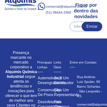
Fique por
comercial@alquimis.com.br
dentro das
(51) 98444-2968
novidades
Enviar
Presença
marcante no
mercado
Principais
Links
Entre em Contato
corporativo a
Linhas
Úteis
Alquimis Química
Industrial
segue
Rua Antônio
Automotivos E
Seja Um
atenta as
Luiz Spolier, 90
Desengraxantes
Distribuidor
tendências e
Bairro Scharlau
Conservação
Seja Um
inovações para
- São Leopoldo -
De Pisos
Representante
oferecer o que tem
RS
de melhor aos
Desinfetantes
Fale
comercial@alquimis
seus Clientes no
Concentrados
Conosco