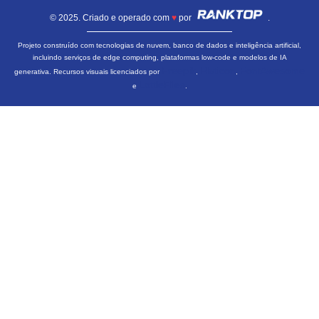
© 2025. Criado e operado com
♥
por
.
Projeto construído com tecnologias de nuvem, banco de dados e inteligência artificial,
incluindo serviços de edge computing, plataformas low-code e modelos de IA
Freepik
Flaticon
FontAwesome
generativa. Recursos visuais licenciados por
,
,
LottieFiles
e
.