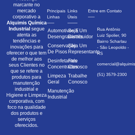
marcante no
mercado
Principais
Links
Entre em Contato
corporativo a
Linhas
Úteis
Alquimis Química
Industrial
segue
Rua Antônio
Automotivos E
Seja Um
atenta as
Luiz Spolier, 90
Desengraxantes
Distribuidor
tendências e
Bairro Scharlau
Conservação
Seja Um
inovações para
- São Leopoldo -
De Pisos
Representante
oferecer o que tem
RS
de melhor aos
Desinfetantes
Fale
comercial@alquimis
seus Clientes no
Concentrados
Conosco
que se refere a
(51) 3579-2300
Limpeza
Trabalhe
produtos para
Geral
Conosco
manutenção
industrial e
Manutenção
Higiene e Limpeza
Industrial
corporativa, com
foco na qualidade
dos produtos e
serviços
oferecidos.