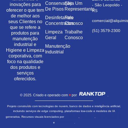
Conservação
Seja Um
inovações para
- São Leopoldo -
De Pisos
Representante
oferecer o que tem
RS
de melhor aos
Desinfetantes
Fale
comercial@alquimis
seus Clientes no
Concentrados
Conosco
que se refere a
(51) 3579-2300
Limpeza
Trabalhe
produtos para
Geral
Conosco
manutenção
industrial e
Manutenção
Higiene e Limpeza
Industrial
corporativa, com
foco na qualidade
dos produtos e
serviços
oferecidos.
© 2025. Criado e operado com
♥
por
.
Projeto construído com tecnologias de nuvem, banco de dados e inteligência artificial,
incluindo serviços de edge computing, plataformas low-code e modelos de IA
Freepik
Flaticon
FontAwesome
generativa. Recursos visuais licenciados por
,
,
LottieFiles
e
.