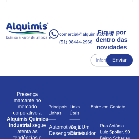
Fique por
comercial@alquimis.com.br
dentro das
(51) 98444-2968
novidades
Enviar
Presença
marcante no
mercado
Principais
Links
Entre em Contato
corporativo a
Linhas
Úteis
Alquimis Química
Industrial
segue
Rua Antônio
Automotivos E
Seja Um
atenta as
Luiz Spolier, 90
Desengraxantes
Distribuidor
tendências e
Bairro Scharlau