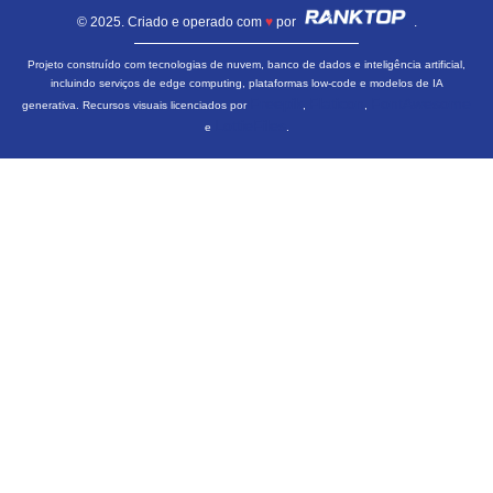
© 2025. Criado e operado com
♥
por
.
Projeto construído com tecnologias de nuvem, banco de dados e inteligência artificial,
incluindo serviços de edge computing, plataformas low-code e modelos de IA
Freepik
Flaticon
FontAwesome
generativa. Recursos visuais licenciados por
,
,
LottieFiles
e
.