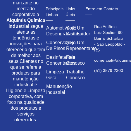
marcante no
mercado
Principais
Links
Entre em Contato
corporativo a
Linhas
Úteis
Alquimis Química
Industrial
segue
Rua Antônio
Automotivos E
Seja Um
atenta as
Luiz Spolier, 90
Desengraxantes
Distribuidor
tendências e
Bairro Scharlau
Conservação
Seja Um
inovações para
- São Leopoldo -
De Pisos
Representante
oferecer o que tem
RS
de melhor aos
Desinfetantes
Fale
comercial@alquimis
seus Clientes no
Concentrados
Conosco
que se refere a
(51) 3579-2300
Limpeza
Trabalhe
produtos para
Geral
Conosco
manutenção
industrial e
Manutenção
Higiene e Limpeza
Industrial
corporativa, com
foco na qualidade
dos produtos e
serviços
oferecidos.