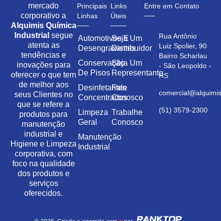
mercado
Principais
Links
Entre em Contato
corporativo a
Linhas
Úteis
Alquimis Química
Industrial
segue
Rua Antônio
Automotivos E
Seja Um
atenta as
Luiz Spolier, 90
Desengraxantes
Distribuidor
tendências e
Bairro Scharlau
Conservação
Seja Um
inovações para
- São Leopoldo -
De Pisos
Representante
oferecer o que tem
RS
de melhor aos
Desinfetantes
Fale
comercial@alquimis
seus Clientes no
Concentrados
Conosco
que se refere a
(51) 3579-2300
Limpeza
Trabalhe
produtos para
Geral
Conosco
manutenção
industrial e
Manutenção
Higiene e Limpeza
Industrial
corporativa, com
foco na qualidade
dos produtos e
serviços
oferecidos.