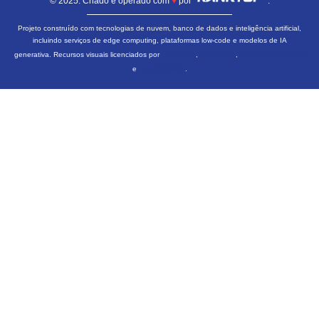
© 2025. Criado e operado com
♥
por
.
Projeto construído com tecnologias de nuvem, banco de dados e inteligência artificial,
incluindo serviços de edge computing, plataformas low-code e modelos de IA
Freepik
Flaticon
FontAwesome
generativa. Recursos visuais licenciados por
,
,
LottieFiles
e
.