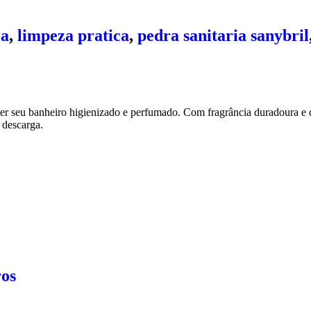
ra
,
limpeza pratica
,
pedra sanitaria sanybril
er seu banheiro higienizado e perfumado. Com fragrância duradoura e d
 descarga.
ros