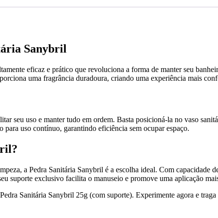
ária Sanybril
ltamente eficaz e prático que revoluciona a forma de manter seu banh
roporciona uma fragrância duradoura, criando uma experiência mais conf
tar seu uso e manter tudo em ordem. Basta posicioná-la no vaso sanitá
o para uso contínuo, garantindo eficiência sem ocupar espaço.
ril?
impeza, a Pedra Sanitária Sanybril é a escolha ideal. Com capacidade 
eu suporte exclusivo facilita o manuseio e promove uma aplicação mai
edra Sanitária Sanybril 25g (com suporte). Experimente agora e traga p