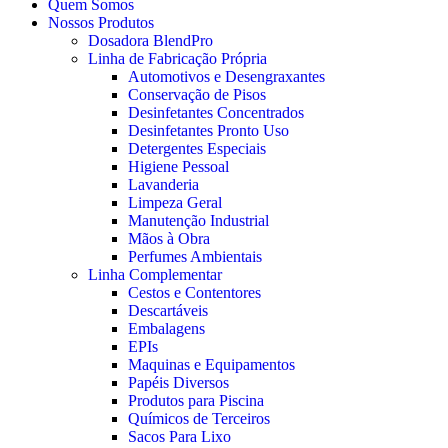
Quem Somos
Nossos Produtos
Dosadora BlendPro
Linha de Fabricação Própria
Automotivos e Desengraxantes
Conservação de Pisos
Desinfetantes Concentrados
Desinfetantes Pronto Uso
Detergentes Especiais
Higiene Pessoal
Lavanderia
Limpeza Geral
Manutenção Industrial
Mãos à Obra
Perfumes Ambientais
Linha Complementar
Cestos e Contentores
Descartáveis
Embalagens
EPIs
Maquinas e Equipamentos
Papéis Diversos
Produtos para Piscina
Químicos de Terceiros
Sacos Para Lixo