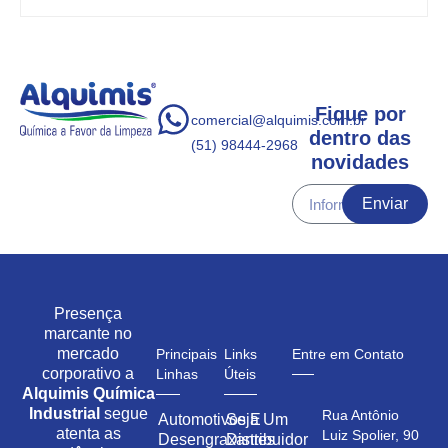
Fique por
comercial@alquimis.com.br
dentro das
(51) 98444-2968
novidades
Enviar
Presença
marcante no
mercado
Principais
Links
Entre em Contato
corporativo a
Linhas
Úteis
Alquimis Química
Industrial
segue
Rua Antônio
Automotivos E
Seja Um
atenta as
Luiz Spolier, 90
Desengraxantes
Distribuidor