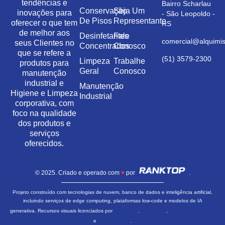
tendências e
Bairro Scharlau
Conservação
Seja Um
inovações para
- São Leopoldo -
De Pisos
Representante
oferecer o que tem
RS
de melhor aos
Desinfetantes
Fale
comercial@alquimis
seus Clientes no
Concentrados
Conosco
que se refere a
(51) 3579-2300
Limpeza
Trabalhe
produtos para
Geral
Conosco
manutenção
industrial e
Manutenção
Higiene e Limpeza
Industrial
corporativa, com
foco na qualidade
dos produtos e
serviços
oferecidos.
© 2025. Criado e operado com
♥
por
.
Projeto construído com tecnologias de nuvem, banco de dados e inteligência artificial,
incluindo serviços de edge computing, plataformas low-code e modelos de IA
Freepik
Flaticon
FontAwesome
generativa. Recursos visuais licenciados por
,
,
LottieFiles
e
.